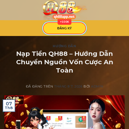
Chuyển
đến
nội
+100K
dung
ĐĂNG KÝ
HƯỚNG DẪN
Nạp Tiền QH88 – Hướng Dẫn
Chuyển Nguồn Vốn Cược An
Toàn
ĐÃ ĐĂNG TRÊN
THÁNG 8 7, 2026
BỞI
ADMIN
07
Th8