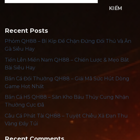
KIẾM
Recent Posts
Phỏm QH88 – Bí Kíp Để Chặn Đứng Đối Thủ Và Ăn
Gà Siêu Hay
Tiến Lên Miền Nam QH88 – Chiến Lược & Mẹo Bắt
Bài Siêu Hay
Bắn Cá Đổi Thưởng QH88 – Giải Mã Sức Hút Dòng
Game Hot Nhất
Bắn Cá H5 QH88 – Săn Kho Báu Thủy Cung Nhận
Thưởng Cực Đã
Câu Cá Phát Tài QH88 – Tuyệt Chiêu Xả Đạn Thu
Vàng Đầy Túi
Recent Comments