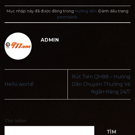
Mục nhập này đã được đăng trong
Hướng dẫn
. Đánh dấu trang
permalink
.
ADMIN
Rút Tiền QH88 – Hướng
Hello world!
Dẫn Chuyển Thưởng Về
Ngân Hàng 24/7
Tìm kiếm
TÌM