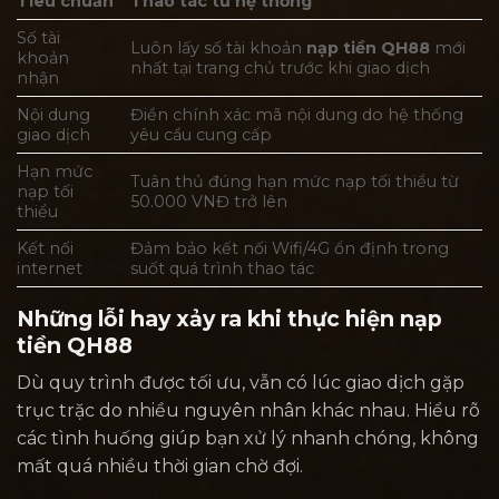
Tiêu chuẩn
Thao tác từ hệ thống
Số tài
Luôn lấy số tài khoản
nạp tiền QH88
mới
khoản
nhất tại trang chủ trước khi giao dịch
nhận
Nội dung
Điền chính xác mã nội dung do hệ thống
giao dịch
yêu cầu cung cấp
Hạn mức
Tuân thủ đúng hạn mức nạp tối thiểu từ
nạp tối
50.000 VNĐ trở lên
thiểu
Kết nối
Đảm bảo kết nối Wifi/4G ổn định trong
internet
suốt quá trình thao tác
Những lỗi hay xảy ra khi thực hiện nạp
tiền QH88
Dù quy trình được tối ưu, vẫn có lúc giao dịch gặp
trục trặc do nhiều nguyên nhân khác nhau. Hiểu rõ
các tình huống giúp bạn xử lý nhanh chóng, không
mất quá nhiều thời gian chờ đợi.