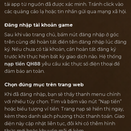
tải app từ nguồn đã được xác minh. Tránh click vào
các quảng cáo lạ hoặc tin nhắn gửi qua mạng xã hội.
Đăng nhập tài khoản game
Sau khi vào trang chủ, bấm nút đăng nhập ở góc
trên cùng để hoàn tất điền tên đăng nhập lúc đăng
ký. Nếu chưa có tài khoản, cần hoàn tất đăng ký
trước khi thực hiện bất kỳ giao dịch nào. Hệ thống
nạp tiền QH88
yêu cầu xác thực số điện thoại để
đảm bảo an toàn.
Chọn đúng mục trên trang web
Khi đã đăng nhập, bạn sẽ thấy thanh menu chính
với nhiều tùy chọn. Tìm và bấm vào nút “Nạp tiền”
hoặc biểu tượng ví tiền. Trang nạp sẽ hiển thị ngay,
kèm theo danh sách phương thức thanh toán. Giao
diện này cập nhật liên tục, đôi khi có thêm hình
thức mới hoặc khuyến mãi đi kèm.