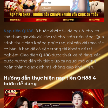
Nạp tiền QH88
là bước khởi đầu để người chơi có
thể tham gia đầy đủ các trò chơi trên nền tảng. Quá
trình thực hiện không phức tạp, chỉ cần vài thao tác
cơ bản là bạn đã có tiền trong tài khoản để trải
nghiệm. Giao diện
QH88
được thiết kế rõ ràng, các
bước hướng dẫn chi tiết giúp cả người mới cũng
hoàn thành giao dịch mà không gặp khó khăn.
Hướng dẫn thực hiện nạp tiền QH88 4
bước dễ dàng