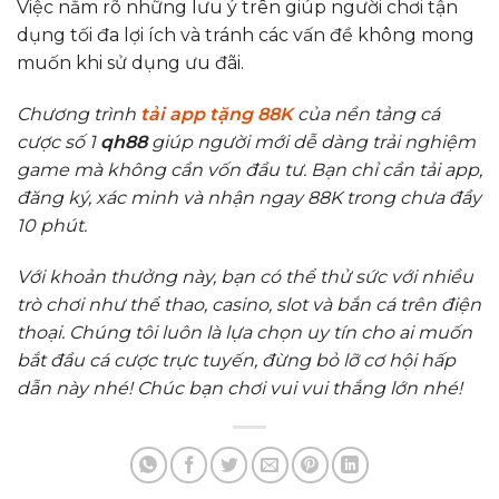
Việc nắm rõ những lưu ý trên giúp người chơi tận
dụng tối đa lợi ích và tránh các vấn đề không mong
muốn khi sử dụng ưu đãi.
Chương trình
tải app tặng 88K
của nền tảng cá
cược số 1
qh88
giúp người mới dễ dàng trải nghiệm
game mà không cần vốn đầu tư. Bạn chỉ cần tải app,
đăng ký, xác minh và nhận ngay 88K trong chưa đầy
10 phút.
Với khoản thưởng này, bạn có thể thử sức với nhiều
trò chơi như thể thao, casino, slot và bắn cá trên điện
thoại. Chúng tôi luôn là lựa chọn uy tín cho ai muốn
bắt đầu cá cược trực tuyến, đừng bỏ lỡ cơ hội hấp
dẫn này nhé! Chúc bạn chơi vui vui thắng lớn nhé!