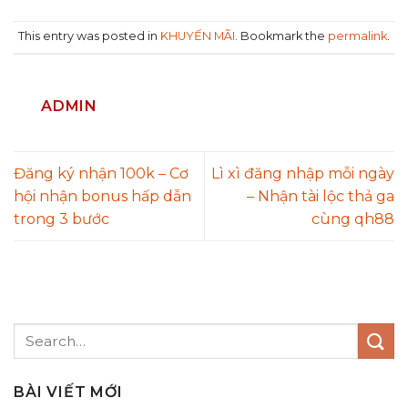
This entry was posted in
KHUYẾN MÃI
. Bookmark the
permalink
.
ADMIN
Đăng ký nhận 100k – Cơ
Lì xì đăng nhập mỗi ngày
hội nhận bonus hấp dẫn
– Nhận tài lộc thả ga
trong 3 bước
cùng qh88
BÀI VIẾT MỚI