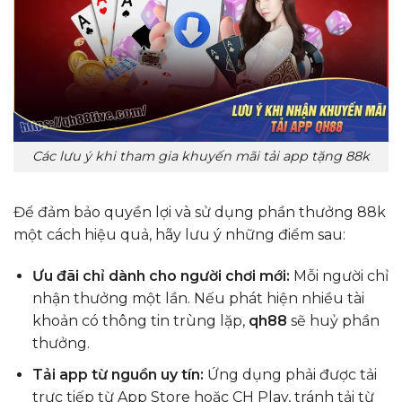
Các lưu ý khi tham gia khuyến mãi tải app tặng 88k
Để đảm bảo quyền lợi và sử dụng phần thưởng 88k
một cách hiệu quả, hãy lưu ý những điểm sau:
Ưu đãi chỉ dành cho người chơi mới:
Mỗi người chỉ
nhận thưởng một lần. Nếu phát hiện nhiều tài
khoản có thông tin trùng lặp,
qh88
sẽ huỷ phần
thưởng.
Tải app từ nguồn uy tín:
Ứng dụng phải được tải
trực tiếp từ App Store hoặc CH Play, tránh tải từ