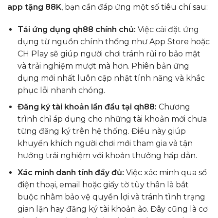
app tặng 88K
, bạn cần đáp ứng một số tiêu chí sau:
Tải ứng dụng qh88 chính chủ:
Việc cài đặt ứng
dụng từ nguồn chính thống như App Store hoặc
CH Play sẽ giúp người chơi tránh rủi ro bảo mật
và trải nghiệm mượt mà hơn. Phiên bản ứng
dụng mới nhất luôn cập nhật tính năng và khắc
phục lỗi nhanh chóng.
Đăng ký tài khoản lần đầu tại qh88:
Chương
trình chỉ áp dụng cho những tài khoản mới chưa
từng đăng ký trên hệ thống. Điều này giúp
khuyến khích người chơi mới tham gia và tận
hưởng trải nghiệm với khoản thưởng hấp dẫn.
Xác minh danh tính đầy đủ:
Việc xác minh qua số
điện thoại, email hoặc giấy tờ tùy thân là bắt
buộc nhằm bảo vệ quyền lợi và tránh tình trạng
gian lận hay đăng ký tài khoản ảo. Đây cũng là cơ