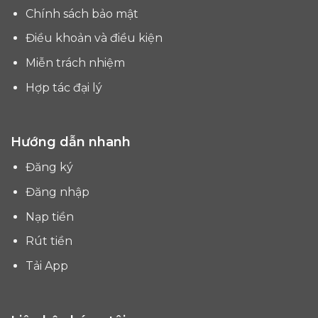
Chính sách bảo mật
Điều khoản và điều kiện
Miễn trách nhiệm
Hợp tác đại lý
Hướng dẫn nhanh
Đăng ký
Đăng nhập
Nạp tiền
Rút tiền
Tải App