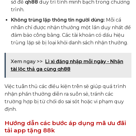
sở để
qh88
duy trì tính minh bạch trong chương
trình.
Không trùng lặp thông tin người dùng:
Mỗi cá
nhân chỉ được nhận thưởng một lần duy nhất để
đảm bảo công bằng. Các tài khoản có dấu hiệu
trùng lặp sẽ bị loại khỏi danh sách nhận thưởng.
Xem ngay >>
Lì xì đăng nhập mỗi ngày - Nhận
tài lộc thả ga cùng qh88
Việc tuân thủ các điều kiện trên sẽ giúp quá trình
nhận phần thưởng diễn ra suôn sẻ, tránh các
trường hợp bị từ chối do sai sót hoặc vi phạm quy
định.
Hướng dẫn các bước áp dụng mã ưu đãi
tải app tặng 88k